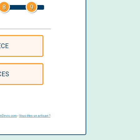
8
9
ÈCE
CES
UnDevis.com
-
Vous êtes un artisan ?