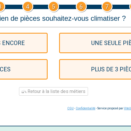
3
4
5
6
7
en de pièces souhaitez-vous climatiser ?
S ENCORE
UNE SEULE PI
ÈCES
PLUS DE 3 PIÈ
Retour à la liste des métiers
CGU
-
Confidentialité
- Service proposé par
Vite