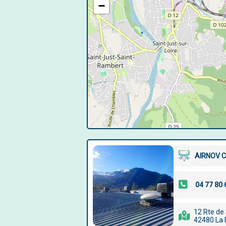
−
AIRNOV C
12 Rte de
42480 La 