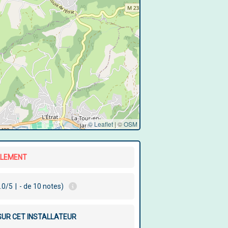
© Leaflet
|
©
OSM
LLEMENT
.0/5
|
- de 10 notes)
 SUR CET INSTALLATEUR