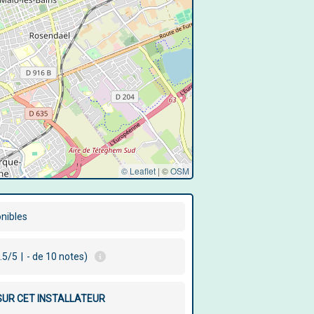
© Leaflet
|
©
OSM
onibles
.5/5
|
- de 10 notes)
 SUR CET INSTALLATEUR