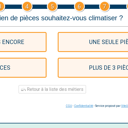
3
4
5
6
7
en de pièces souhaitez-vous climatiser ?
S ENCORE
UNE SEULE PI
ÈCES
PLUS DE 3 PIÈ
Retour à la liste des métiers
CGU
-
Confidentialité
- Service proposé par
Vite