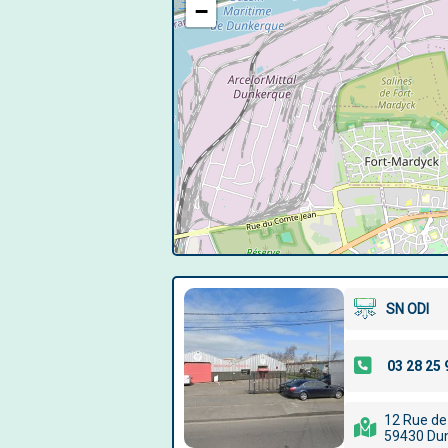
−
SN ODI
12 Rue de
59430 Du