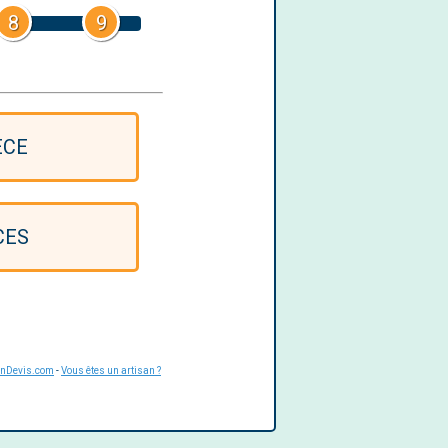
8
9
ÈCE
CES
UnDevis.com
-
Vous êtes un artisan ?